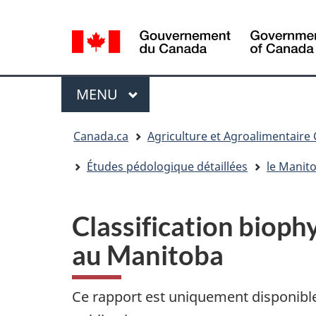
Sélection
de
la
langue
Menu
MENU
PRINCIPAL
Vous
Canada.ca
Agriculture et Agroalimentaire
êtes
ici
Études pédologique détaillées
le Manit
:
Classification bioph
au Manitoba
Ce rapport est uniquement disponibl