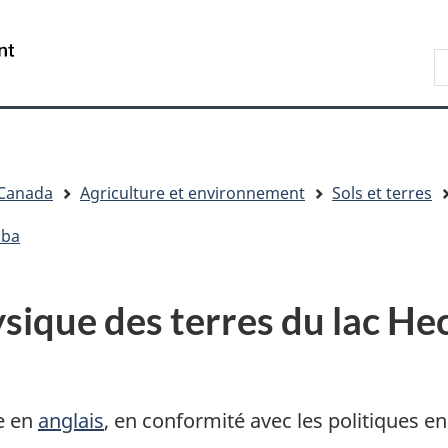
Passer
Passer
Passer
au
à
à
/
R
contenu
« Au
la
Government
d
principal
sujet
version
of
C
du
HTML
Canada
gouvernement »
simplifiée
 Canada
Agriculture et environnement
Sols et terres
oba
ysique des terres du lac H
e en
anglais
, en conformité avec les politiques en