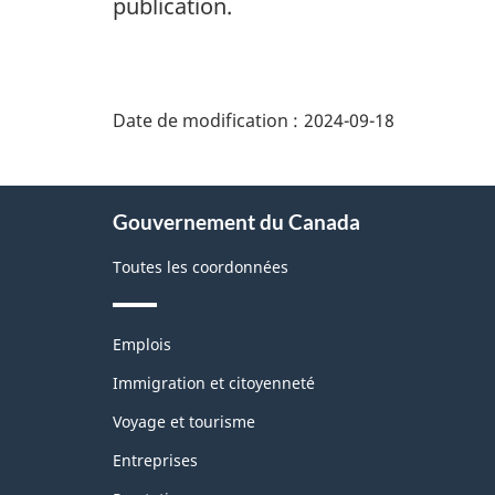
publication.
"Détails
de
Date de modification :
2024-09-18
la
page"
À
Gouvernement du Canada
propos
de
Toutes les coordonnées
ce
site
Thèmes
Emplois
et
sujets
Immigration et citoyenneté
Voyage et tourisme
Entreprises