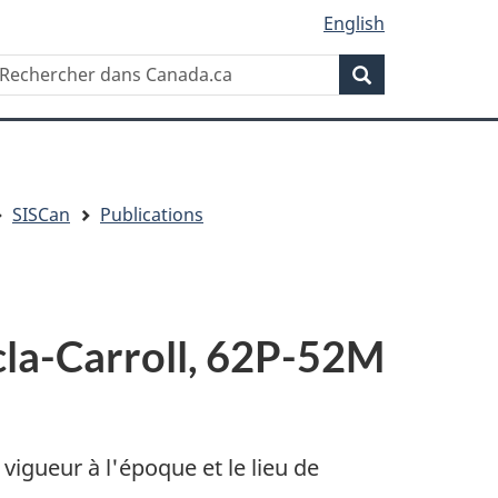
English
Rechercher
echercher
Rechercher
ans
anada.ca
SISCan
Publications
ecla-Carroll, 62P-52M
 vigueur à l'époque et le lieu de