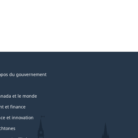
opos du gouvernement
anada et le monde
nt et finance
nce et innovation
chtones