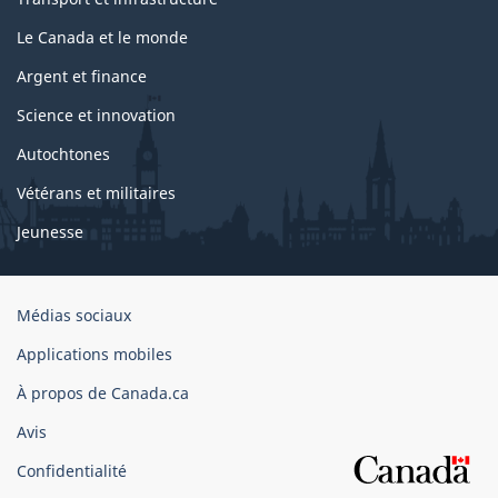
Le Canada et le monde
Argent et finance
Science et innovation
Autochtones
Vétérans et militaires
Jeunesse
Organisation
Médias sociaux
du
Applications mobiles
gouvernement
du
À propos de Canada.ca
Canada
Avis
Confidentialité