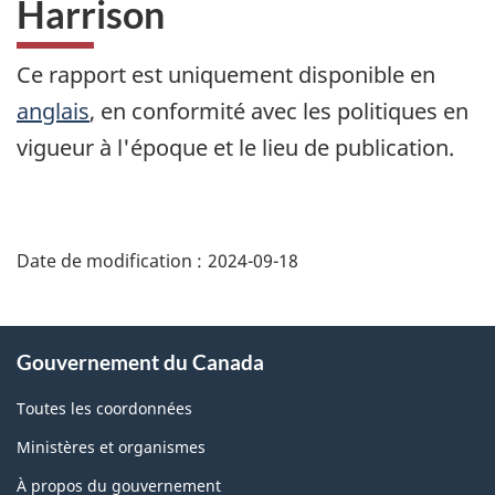
Harrison
Ce rapport est uniquement disponible en
anglais
, en conformité avec les politiques en
vigueur à l'époque et le lieu de publication.
"Détails
de
Date de modification :
2024-09-18
la
page"
À
Gouvernement du Canada
propos
de
Toutes les coordonnées
ce
Ministères et organismes
site
À propos du gouvernement