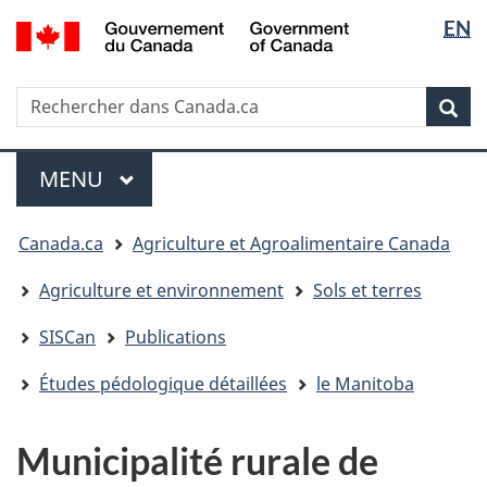
Sélectio
/
EN
Passer
Passer
Passer
Government
de
au
à
à
of
contenu
« Au
la
la
Canada
Rechercher
Rechercher
principal
sujet
version
Rec
langue
dans
du
HTML
Canada.ca
gouvernement »
simplifiée
Menu
MENU
PRINCIPAL
Vous
Canada.ca
Agriculture et Agroalimentaire Canada
êtes
ici
Agriculture et environnement
Sols et terres
:
SISCan
Publications
Études pédologique détaillées
le Manitoba
Municipalité rurale de